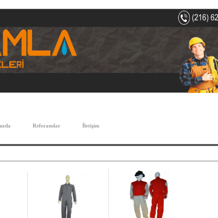
ızda
Referanslar
İletişim