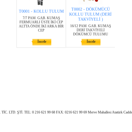
T0002 - DÖKÜMÜCÜ
T0001 - KOLLU TULUM
KOLLU TULUM (DERİ
7/7 PAM. GAB. KUMAŞ
TAKVİYELİ )
FERMUARLI ÜSTE İKİ CEP
16/12 PAM. GAB. KUMAŞ
ALTTA ÖNDE İKİ ARKA BİR
DERİ TAKVİYELİ
CEP
DÖKÜMCÜ TULUMU
İncele
İncele
. LTD. ŞTİ. TEL: 0 216 621 99 68 FAX: 0216 621 99 69 Merve Mahallesi Atatürk Cadd